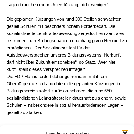
Lagen brauchen mehr Unterstützung, nicht weniger.“
Die geplanten Kürzungen von rund 300 Stellen schwächten
gezielt Schulen mit besonders hohem Förderbedarf. Die
sozialindizierte Lehrkräftezuweisung sei jedoch ein zentrales
Instrument, um Bildungschancen unabhängig von Herkunft zu
ermöglichen. „Der Sozialindex steht für das
Aufstiegsversprechen unseres Bildungssystems: Herkunft
darf nicht über Zukunft entscheiden“, so Statz. „Wer hier
kürzt, stellt dieses Versprechen infrage.“
Die FDP Hanau fordert daher gemeinsam mit ihrem
Oberbürgermeisterkandidaten: die geplanten Kürzungen im
Bildungsbereich sofort zurückzunehmen, die rund 650
sozialindizierten Lehrkräftestellen dauerhaft zu sichern, sowie
Schulen – insbesondere in sozial herausfordernden Lagen –
gezielt zu stärken.
Abschließend erklärt Statz: „Die Schülerinnen und Schüler
Einwilligung verwalten
haben recht: Bildung darf nicht zum Sparposten werden. Die