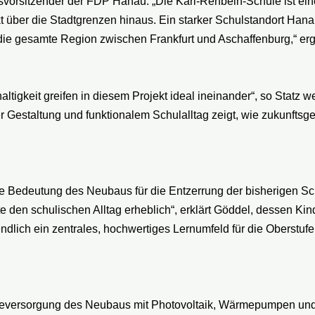
onsvorsitzender der FDP Hanau. „Die Karl-Rehbein-Schule ist 
über die Stadtgrenzen hinaus. Ein starker Schulstandort Hana
 die gesamte Region zwischen Frankfurt und Aschaffenburg,“ erg
tigkeit greifen in diesem Projekt ideal ineinander“, so Statz w
ver Gestaltung und funktionalem Schulalltag zeigt, wie zukunfts
Bedeutung des Neubaus für die Entzerrung der bisherigen Schul
den schulischen Alltag erheblich“, erklärt Göddel, dessen Kind
lich ein zentrales, hochwertiges Lernumfeld für die Oberstufe 
ieversorgung des Neubaus mit Photovoltaik, Wärmepumpen und 