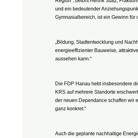
Region“, betont Henrik Statz, Frakti
und ein bedeutender Anziehungspunkt 
Gymnasialbereich, ist ein Gewinn für
„Bildung, Stadtentwicklung und Nachhal
energieeffizienter Bauweise, attrakti
aussehen kann.“
Die FDP Hanau hebt insbesondere die 
KRS auf mehrere Standorte erschwerte 
der neuen Dependance schaffen wir end
ganz konkret.“
Auch die geplante nachhaltige Energ